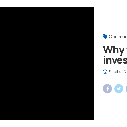
Commun
Why 
inve
9 juillet