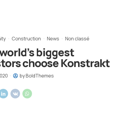
ity
Construction
News
Non classé
world’s biggest
stors choose Konstrakt
 2020
by BoldThemes