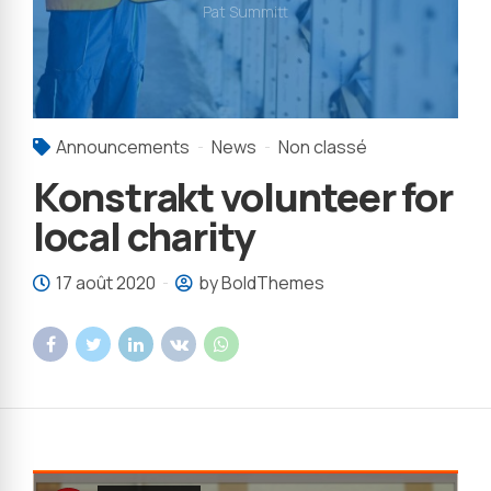
Pat Summitt
Announcements
News
Non classé
Konstrakt volunteer for
local charity
17 août 2020
by BoldThemes